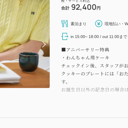
税・サービス料込
92,400
合計
円
素泊まり
現地払い・W
in 15:00~ 18:00 / out 11:00まで
■アニバーサリー特典
・わんちゃん用ケーキ
チェックイン後、スタッフが
クッキーのプレートには「お
す。
お誕生日以外の記念日の場合
ケーキの材料は以下を使用し
す。
【土台】さつまいも