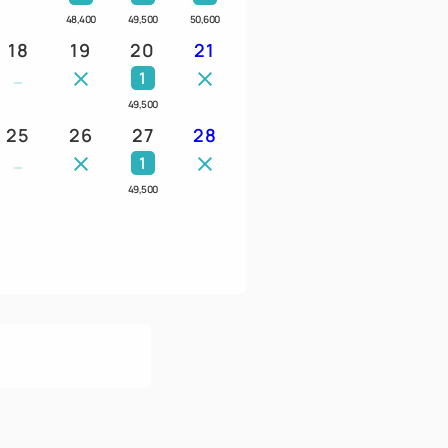
48,400
49,500
50,600
承っております。詳しくは予約時にご相談く
18
19
20
21
1
49,500
25
26
27
28
狭の食材をふんだんに使った和食の朝ご飯
1
49,500
ーブルごとに土鍋で炊き上げてご用意いたし
"凪（なぎ）"
ただけるフリードリンクラウンジになりま
トドリンクや焼酎・ウイスキー等のお飲み物
まみを無料でお楽しみいただけます。