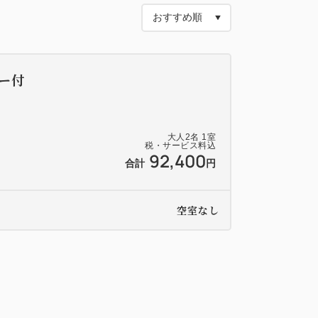
/やぎミルク/ビーツパウダー/キャロブパウ
ーグルト/豆乳/ほうれん草パウダー/ビーツ
竹炭パウダー等
ー付
なります。
大人
2
名
1
室
、お部屋を出ると路地を抜けてすぐに海に行
税・サービス料込
92,400
合計
円
ブルがあり、ゆっくりお過ごしいただけま
空室なし
安心のアメニティをご用意いたします。
はHPをご確認ください）
1匹当たり3,300円税込）。小型犬（6kg
。