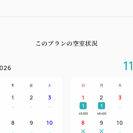
・ダイニング、ラウンジ、テ
※お食事中、愛犬はお部屋の
・ワクチン注射の接種証明書
参ください。
・そのほか、利用に当たって
このプランの空室状況
詳細は以下をご覧ください。
https://wakasa-kajitsu.co
1
026
■ご夕食
若狭ブランドの最高峰「若狭
木
金
土
日
月
火
ンです。
1
2
3
1
2
3
お食事会場は若狭湾の絶景が
1
1
ングでお食事をお召し上がり
49,500
48,400
刻々と移り変わる海と山の景
8
9
10
8
9
10
ないお食事をお楽しみくださ