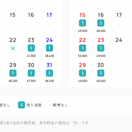
※お料理のグレードアップも
15
16
17
15
16
17
ださい。
1
1
49,500
48,400
■ご朝食
22
23
24
22
23
24
若狭がれいやへしこなど、若
1
1
1
1
をご用意いたします。
47,300
48,400
50,600
49,500
ご飯は小浜産こしひかりをテ
29
30
31
29
30
ます。
1
1
1
1
1
46,200
47,300
48,400
49,500
48,400
■宿泊者限定のフリーラウンジ 
ご滞在のお客様のみご利用い
す。
室なし
5
残り室数
販売なし
地ビールや地酒のほか、ソフ
の他、アイスクリーム、おつ
1室1名1泊目の最安値。表示料金の通貨は「円」です。