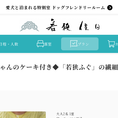
愛犬と泊まれる特別室 ドッグフレンドリールーム
日程・人数
客室
プラン
ゃんのケーキ付き◆「若狭ふぐ」の繊
大人
2
名
1
室