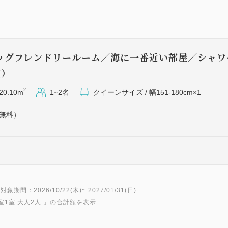
【クッキー】米粉/米油/たまご
ダー/竹炭パウダー 等
【クリーム】 さつまいも/ヨ
パウダー/キャロブパウダー/
ッグフレンドリールーム／海に一番近い部屋／シャワ
※ケーキサイズは直径9cmと
室）
■お部屋
2
20.10m
1~2名
クイーンサイズ / 幅151-180cm×1
・1階にある唯一のお部屋で
（無料）
くことができます。
・路地にはお部屋専用のテー
す。
・愛犬との初めての旅行でも
■愛犬とのご宿泊条件（詳細
対象期間：2026/10/22(木)~ 2027/01/31(日)
・ご宿泊は1匹までとなります（
室1室 大人2人
」の合計額を表示
未満）でご利用いただけます