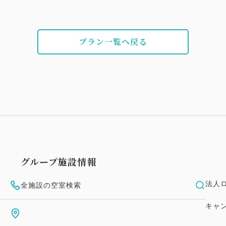
■小さな外湯 "湯処 内外海（
若狭湾の海と山が一体となった
です。
プラン一覧へ戻る
海へと続く景色と、海と山を
お風呂をお楽しみいただけま
※「温泉」ではございません
■送迎
小浜駅14:30発→若狭佳日、
す。
ご希望の方はご予約時にお知
グループ施設情報
■お子様のお食事について
法人
【就学前、小学生低学年のお
全施設の空室検索
お子様プレートをご用意いた
キャ
【小学生高学年のお子様】