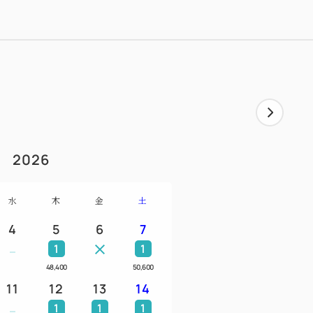
ラスには愛犬はご同伴いただけません。
ケージでお留守番いただきます。
及び狂犬病予防注射済証のコピーを当日ご持
の条件をウェブサイトにまとめております。
m/news/2024/02/14/dogfriendlyroom/
1
2026
ふぐ」の魅力を存分に味わうご夕食のプラ
水
木
金
土
4
5
6
7
目の前に広がる、オーシャンビューのダイニ
1
1
いただけます。
48,400
50,600
色を眺めながら、今、ここでしか食べられ
11
12
13
14
い。
1
1
1