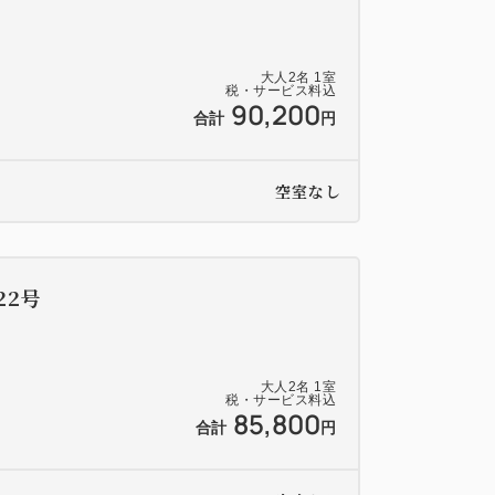
大人
2
名
1
室
税・サービス料込
90,200
合計
円
空室なし
22号
大人
2
名
1
室
税・サービス料込
85,800
合計
円