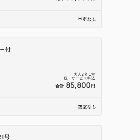
ティビティがお楽しみいただけます。詳しく
覧ください。
空室なし
ー付
大人
2
名
1
室
税・サービス料込
85,800
合計
円
空室なし
1号