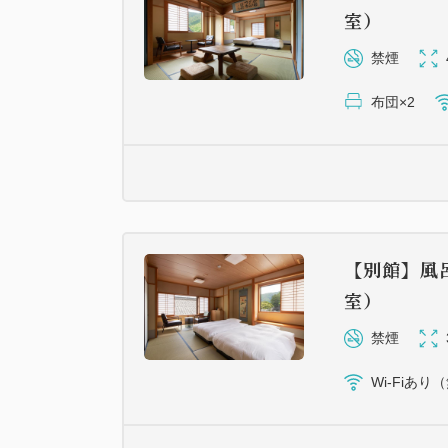
室）
禁煙
布団×2
【別館】風
室）
禁煙
Wi-Fiあり