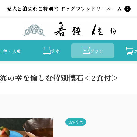
愛犬と泊まれる特別室 ドッグフレンドリールーム
日程・人数
客室
プラン
海の幸を愉しむ特別懐石＜2食付＞
おすすめ