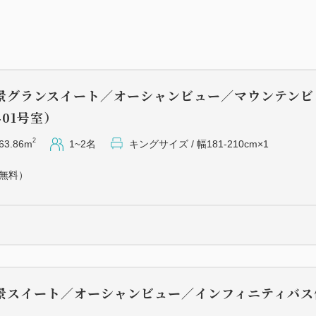
季節を詰め込んだ月替わりの
か、焼き物、揚げ物でお楽し
お料理は目の前に若狭湾の絶
します。
心尽くしのお料理とともに、
景グランスイート／オーシャンビュー／マウンテンビ
01号室）
【ご夕食の例】
季節の八寸、椀物、造り、お
2
63.86m
1~2名
キングサイズ / 幅181-210cm×1
（無料）
※お料理は一例です。ご提供
でご了承ください。
■ご朝食
若狭がれいやへしこをはじめ
朝食になります。
景スイート／オーシャンビュー／インフィニティバス
ご飯は小浜産こしひかりをテ
）