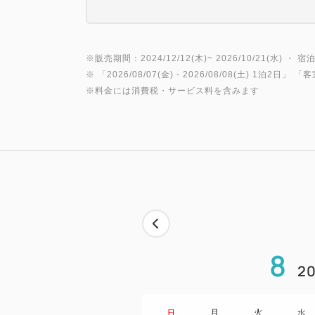
※販売期間：2024/12/12(木)~ 2026/10/21(水) ・ 宿泊
※ 「
2026/08/07(金)
- 2026/08/08(土)
1泊2日
」 「
客
※料金には消費税・サービス料を含みます
8
20
日
月
火
水