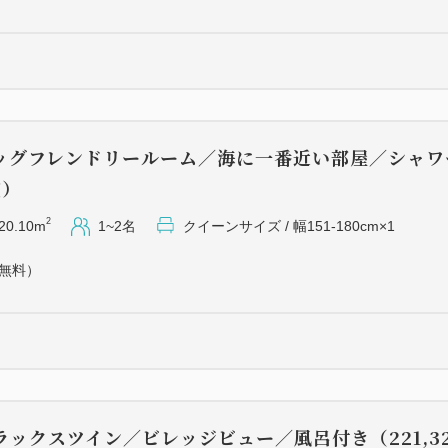
シーカヤックや釣り等のアク
は「若狭佳日」の公式HPをご
ッグフレンドリールーム／海に一番近い部屋／シャワ
室）
2
20.10m
1~2名
クイーンサイズ / 幅151-180cm×1
（無料）
ックスツイン／ビレッジビュー／風呂付き（221,32