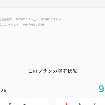
対象期間：2026/03/21(土)~ 2026/10/21(水)
室1室 大人2人
」の合計額を表示
このプランの空室状況
9
26
木
金
土
日
月
火