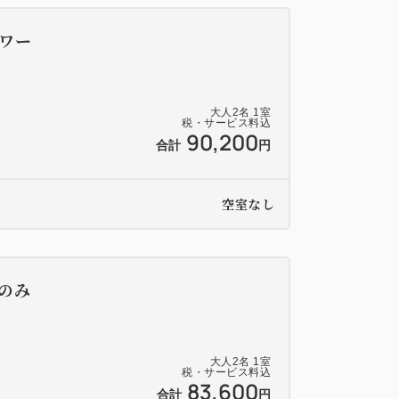
若狭佳日11:00発→小浜駅で送迎をいたしま
ワー
らせください。
大人
2
名
1
室
子様】
税・サービス料込
90,200
合計
円
します。
たします。
空室なし
器各種、おむつ入れ、ベビーチェア、バウン
のみ
約時にお知らせください。
大人
2
名
1
室
税・サービス料込
83,600
合計
円