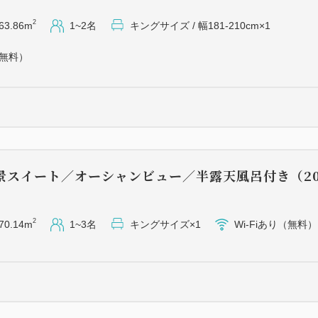
ます。
2
63.86m
1~2名
キングサイズ / 幅181-210cm×1
■宿泊者限定のフリーラウンジ 
（無料）
ご滞在のお客様のみご利用い
す。
地ビールや地酒のほか、ソフ
の他、アイスクリーム、おつ
■小さな外湯 "湯処 内外海（
景スイート／オーシャンビュー／半露天風呂付き（20
若狭湾の海と山が一体となった
です。
海へと続く景色と、海と山を
2
70.14m
1~3名
キングサイズ×1
Wi-Fiあり（無料）
お風呂をお楽しみいただけま
※「温泉」ではございません
■送迎