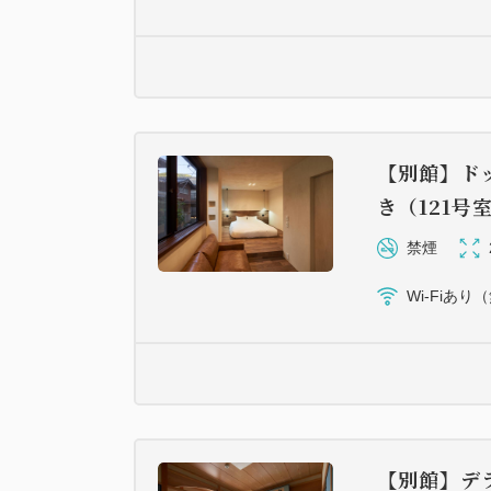
【別館】ド
き（121号
禁煙
Wi-Fiあり
【別館】デラ