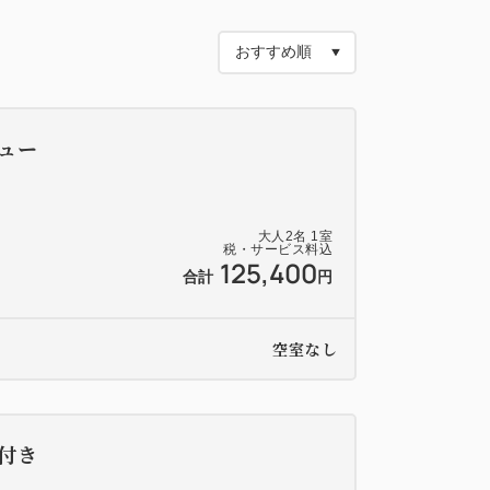
八寸、日々移りゆく旬の魚はお造りのほ
みいただけます。
景が広がるダイニングで一皿ずつご提供いた
特別なひとときをお過ごしください。
ュー
凌ぎ、温物、強肴、お食事、水菓子
大人
2
名
1
室
税・サービス料込
125,400
するお料理と内容が異なる場合もありますの
合計
円
空室なし
とした、若狭の食材をふんだんに使った和
付き
ーブルごとに土鍋で炊き上げてご用意いたし