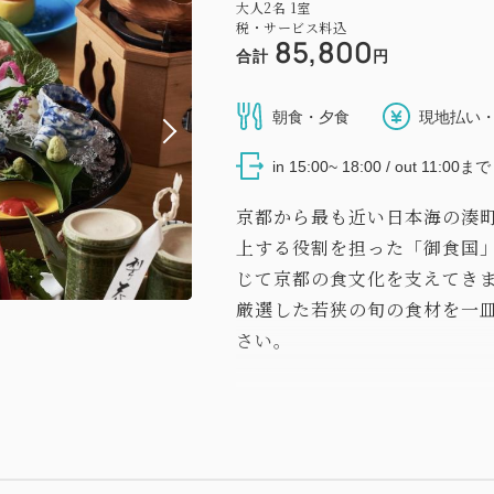
大人
2
名
1
室
税・サービス料込
85,800
合計
円
朝食・夕食
現地払い・
in 15:00~ 18:00 / out 11:00まで
京都から最も近い日本海の湊
上する役割を担った「御食国」
じて京都の食文化を支えてき
厳選した若狭の旬の食材を一
さい。
■ご夕食
若狭湾で水揚げされる新鮮な
た懐石料理をご用意。