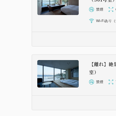
禁煙
Wi-Fiあり
【離れ】絶
室）
禁煙