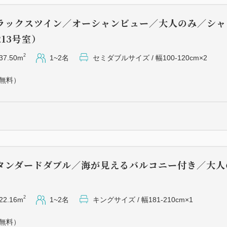
小浜駅14:30発→若狭佳日、
す。
ラックスツイン／オーシャンビュー／大人のみ／シャ
ご希望の方はご予約時にお知
213号室）
■お子様のお食事について
2
37.50m
1~2名
セミダブルサイズ / 幅100-120cm×2
【就学前、小学生低学年のお
（無料）
お子様プレートをご用意いた
【小学生高学年のお子様】
大人と同じコースをご用意い
■お子様グッズ
《無料貸し出し》お子様用食
タンダードダブル／海が見えるバルコニー付き／大人
サー
）
数に限りがございます。ご予
2
22.16m
1~2名
キングサイズ / 幅181-210cm×1
■アクティビティ
（無料）