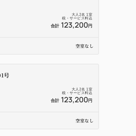
大人
2
名
1
室
"凪（なぎ）"
税・サービス料込
123,200
ただけるフリードリンクラウンジになりま
合計
円
トドリンクや焼酎・ウイスキー等のお飲み物
空室なし
まみを無料でお楽しみいただけます。
うちとみ）"
1号
"絶景"をお楽しみいただける、小さな外湯
大人
2
名
1
室
水平に切り取った景色、景色の異なる2つの
税・サービス料込
123,200
合計
円
す（男女入替制）。
。
空室なし