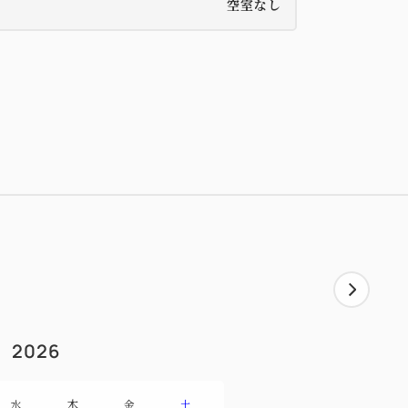
空室なし
2026
水
木
金
土