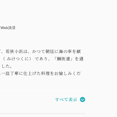
Web決済
町、若狭小浜は、かつて朝廷に海の幸を献
（ みけつくに） であり、「鯖街道」を通
ました。
皿一皿丁寧に仕上げた料理をお愉しみくだ
すべて表示
海の幸、地元で採れる里の恵みにこだわっ