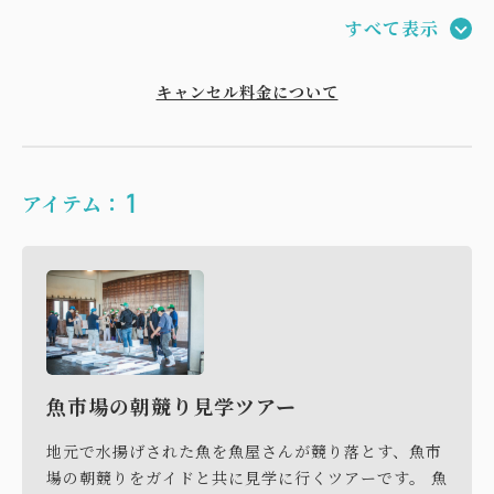
6:45 若狭佳日フロント集合
すべて表示
7:00 魚市場に到着
7:30 競りスタート
キャンセル料金について
7:45 若狭小浜お魚センターでお買い物
8:00 若狭小浜お魚センターを出発
8:15 若狭佳日にお帰り
8:30 若狭佳日にて朝食
1
アイテム：
■利用料金
1名3,300円（最大5名まで）
■留意事項
・アクティビティへのご参加は、原則チェックイン後
魚市場の朝競り見学ツアー
になります。チェックアウト日をお選びください。
・歩きやすい靴でお越しください。
地元で水揚げされた魚を魚屋さんが競り落とす、魚市
・荒天時は中止となります。実施についてはチェック
場の朝競りをガイドと共に見学に行くツアーです。 魚