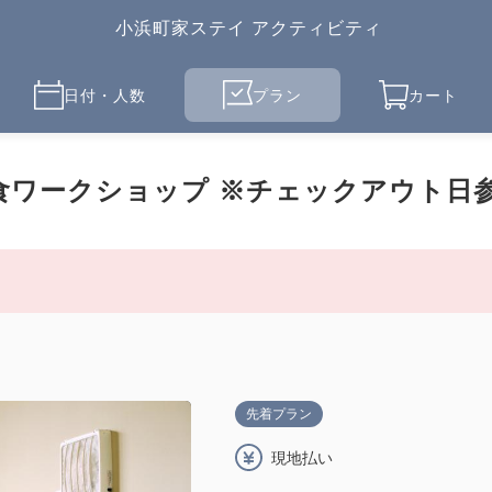
小浜町家ステイ アクティビティ
日付・人数
プラン
カート
食ワークショップ ※チェックアウト日
先着プラン
現地払い