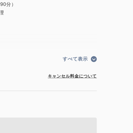
90分）
理
、日本語対応のみとなっております。
すべて表示
は、原則チェックイン後になります。チェ
用の方はご滞在中の日程）をお選びくださ
キャンセル料金について
出来ない場合がございますのでご了承くだ
すべて施設でご用意いたします。
場合は、事前にご連絡ください。