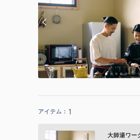
1
アイテム：
大師湯ワー