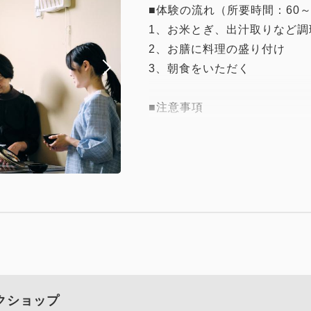
■体験の流れ（所要時間：60～
1、お米とぎ、出汁取りなど調
2、お膳に料理の盛り付け
3、朝食をいただく
■注意事項
・こちらのアクティビティは
・アクティビティへのご参加
ックアウト日（2泊以上ご利
い。
・お日にちによってはお受け
さい。
・エプロンなど必要なものは
・アレルギーなどございます
クショップ